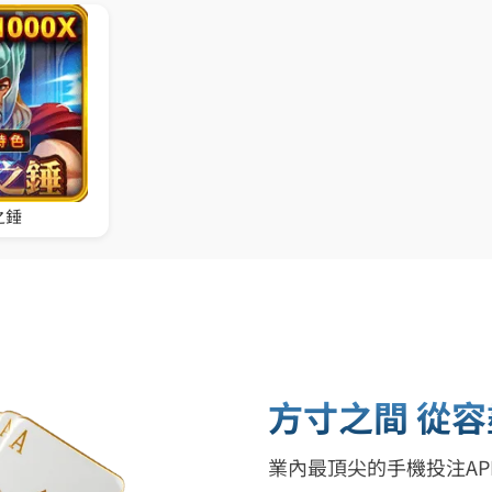
來
品
合
分
因
斷
完
家
戰
同
，
法
中
戰
的
整
About us
關
特