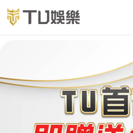
首頁
娛樂城推薦
老虎機攻略
戰
MENU