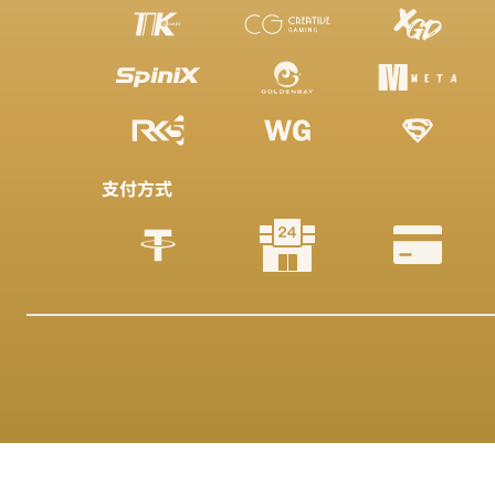
戰神塞特app下載
近年來，隨著手機博弈遊戲
神賽特憑藉獨特的主題設計
速成為玩家圈中熱議的焦點
還是社群平台，「戰神塞特a
終名列前茅。
了解更多
Book
Album