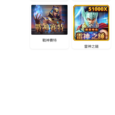
產品資訊
全部產品
戰神塞特app下載
網站資訊
小廣告