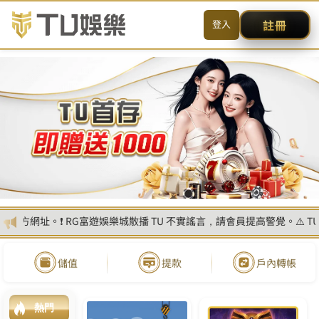
首頁
最新消息
最新消息