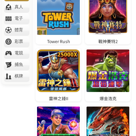
10-16
2025
10-16
2025
新手必看！戰神賽特娛樂城老虎機選房、平轉、配注攻略全公開
戰神賽特詐騙手法大公開！小心「保證獲利」的陷阱，別再上當！
老虎機一直以來都是娛樂
近年來，線上娛樂城興
城中最受玩家喜愛的遊
起，各式各樣的遊戲與平
戲，而在 戰神賽特娛樂城
台吸引了大量玩家。其
中，老虎機更是新手玩家
中，「戰神賽特」成為熱
入門的首選。對於初次接
門話題，尤其是其老虎機
觸 戰神賽特 的玩家來說，
與其他即時遊戲吸引不少
選對房間、掌握平轉技巧
玩家嘗試。然而，隨之而
以及合理配注策略，都是
來的詐騙手法也層出不
影響贏率的關鍵因素。本
窮，尤其是那些聲稱「保
文將針對新手玩家，提供
證獲利」的平台或個人，
最完整、最實用的老虎機
讓許多玩家因貪圖快速收
攻略，讓你在 戰神賽特娛
益而上當受騙。本文將深
樂城 的遊戲體驗更加順
入揭露戰神賽特詐騙手的
10-03
2025