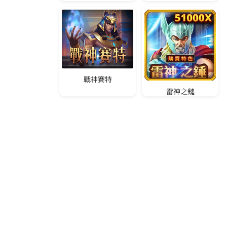
小廣告
地址:
電話:
手機:
傳真:
客服信箱:
LINE ID:
網站地圖