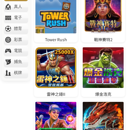
10-16
2025
10-03
2025
戰神賽特詐騙手法大公開！小心「保證獲利」的陷阱，別再上當！
戰神賽特詐騙是真是假？99% 玩家不知道的內幕！網傳「外掛」真相與謠言破解！
近年來，線上娛樂城興
這篇文章深入揭露「戰神
起，各式各樣的遊戲與平
賽特詐騙」的真相，拆解
台吸引了大量玩家。其
網路上流傳的外掛謠言與
中，「戰神賽特」成為熱
老虎機公式誤導手法。文
門話題，尤其是其老虎機
1
章說明出品遊戲的 ATG 電
與其他即時遊戲吸引不少
子如何杜絕作弊，並分享
玩家嘗試。然而，隨之而
真正的賽特試玩技巧、週
來的詐騙手法也層出不
期判斷、注碼分段管理與
窮，尤其是那些聲稱「保
30 轉法則，讓玩家不用依
證獲利」的平台或個人，
賴外掛也能掌握爆分時
戰神賽特詐騙
News
讓許多玩家因貪圖快速收
機。同時提醒玩家識別假
益而上當受騙。本文將深
冒平台與詐騙手法，保護
入揭露戰神賽特詐騙手的
資金安全。對於想安全享
全部消息